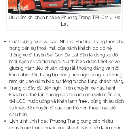
Ưu điểm khi chọn nhà xe Phương Trang TPHCM đi Đà
Lạt
Chất lượng dịch vụ cao: Nhà xe Phương Trang luôn chú
trọng đến sự thoải mái của hành khách, do đó hệ
thống xe đi tuyến Sài Gòn Đà Lạt đều là dòng xe đời
mới, sạch sẽ và tiện nghi. Nội thất xe được thiết kế với
giường nằm tiêu chuẩn, rộng rãi, thoáng đãng và mỗi
khu cabin đều trang bị những tiện nghi riêng, có khung
rèm kín đáo đảm bảo sự riêng tư cho từng khách hàng.
Trang bị đầy đủ tiện nghi: Trên chuyến xe này, hành
khách có thể tận hưởng các tiện ích như wifi miễn phí,
tivi LCD, nước uống và khăn lạnh free,… cùng nhiều dịch
vụ khác để chuyến đi của bạn trở nên thoải mái, dễ
chịu hơn.
Lịch trình linh hoạt: Phương Trang cung cấp nhiều
chuyến xe trong ngày giúp khách hàng dễ dàng chọn