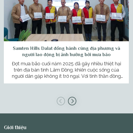
Samten Hills Dalat đồng hành cùng địa phương và
người lao động bị ảnh hưởng bởi mưa bão
Đợt mưa bão cuối năm 2025 đã gây nhiều thiệt hại
trên địa bàn tỉnh Lâm Đồng, khiến cuộc sống của
người dân gặp không ít trở ngại. Với tinh thần đồng
hành và sẻ chia, Samten Hills Dalat đã triển khai các
hoạt động hỗ trợ, mong góp một phần nhỏ giúp cộng
đồng […]
Giới thiệu