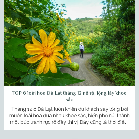
TOP 6 loài hoa Đà Lạt tháng 12 nở rộ, lộng lẫy khoe
sắc
Tháng 12 ở Đà Lạt luôn khiến du khách say lòng bởi
muôn loài hoa đua nhau khoe sắc, biến phố núi thành
một bức tranh rực rỡ đầy thi vị. Đây cũng là thời điểm
lý tưởng để bạn chiêm ngưỡng vẻ đẹp tinh khôi của
những cánh hoa trong cái lạnh se sắt […]