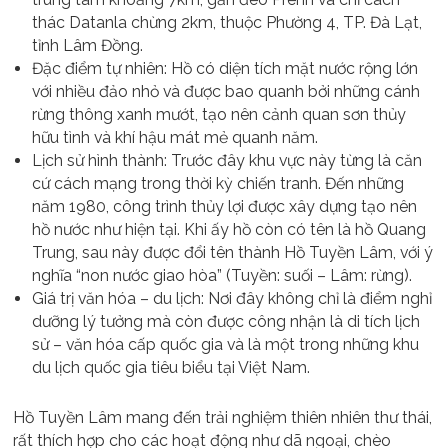
thác Datanla chừng 2km, thuộc Phường 4, TP. Đà Lạt,
tỉnh Lâm Đồng.
Đặc điểm tự nhiên: Hồ có diện tích mặt nước rộng lớn
với nhiều đảo nhỏ và được bao quanh bởi những cánh
rừng thông xanh mướt, tạo nên cảnh quan sơn thủy
hữu tình và khí hậu mát mẻ quanh năm.
Lịch sử hình thành: Trước đây khu vực này từng là căn
cứ cách mạng trong thời kỳ chiến tranh. Đến những
năm 1980, công trình thủy lợi được xây dựng tạo nên
hồ nước như hiện tại. Khi ấy hồ còn có tên là hồ Quang
Trung, sau này được đổi tên thành Hồ Tuyền Lâm, với ý
nghĩa “non nước giao hòa” (Tuyền: suối – Lâm: rừng).
Giá trị văn hóa – du lịch: Nơi đây không chỉ là điểm nghỉ
dưỡng lý tưởng mà còn được công nhận là di tích lịch
sử – văn hóa cấp quốc gia và là một trong những khu
du lịch quốc gia tiêu biểu tại Việt Nam.
Hồ Tuyền Lâm mang đến trải nghiệm thiên nhiên thư thái,
rất thích hợp cho các hoạt động như dã ngoại, chèo