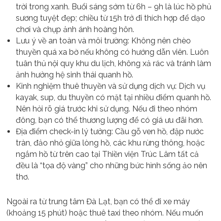
trời trong xanh. Buổi sáng sớm từ 6h – 9h là lúc hồ phủ
sương tuyệt đẹp; chiều từ 15h trở đi thích hợp để dạo
chơi và chụp ảnh ánh hoàng hôn.
Lưu ý về an toàn và môi trường: Không nên chèo
thuyền quá xa bờ nếu không có hướng dẫn viên. Luôn
tuân thủ nội quy khu du lịch, không xả rác và tránh làm
ảnh hưởng hệ sinh thái quanh hồ.
Kinh nghiệm thuê thuyền và sử dụng dịch vụ: Dịch vụ
kayak, sup, du thuyền có mặt tại nhiều điểm quanh hồ.
Nên hỏi rõ giá trước khi sử dụng. Nếu đi theo nhóm
đông, bạn có thể thương lượng để có giá ưu đãi hơn.
Địa điểm check-in lý tưởng: Cầu gỗ ven hồ, đập nước
tràn, đảo nhỏ giữa lòng hồ, các khu rừng thông, hoặc
ngắm hồ từ trên cao tại Thiền viện Trúc Lâm tất cả
đều là “tọa độ vàng” cho những bức hình sống ảo nên
thơ.
Ngoài ra từ trung tâm Đà Lạt, bạn có thể đi xe máy
(khoảng 15 phút) hoặc thuê taxi theo nhóm. Nếu muốn