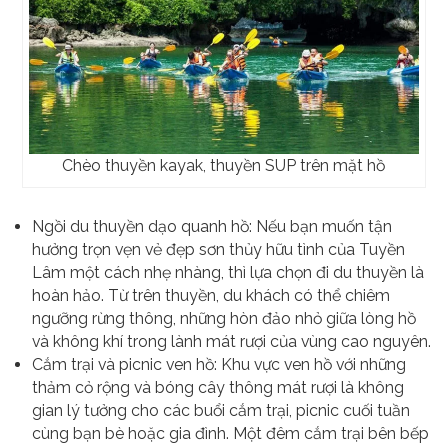
Chèo thuyền kayak, thuyền SUP trên mặt hồ
Ngồi du thuyền dạo quanh hồ: Nếu bạn muốn tận
hưởng trọn vẹn vẻ đẹp sơn thủy hữu tình của Tuyền
Lâm một cách nhẹ nhàng, thì lựa chọn đi du thuyền là
hoàn hảo. Từ trên thuyền, du khách có thể chiêm
ngưỡng rừng thông, những hòn đảo nhỏ giữa lòng hồ
và không khí trong lành mát rượi của vùng cao nguyên.
Cắm trại và picnic ven hồ: Khu vực ven hồ với những
thảm cỏ rộng và bóng cây thông mát rượi là không
gian lý tưởng cho các buổi cắm trại, picnic cuối tuần
cùng bạn bè hoặc gia đình. Một đêm cắm trại bên bếp