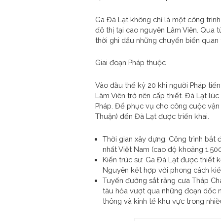
Ga Đà Lạt không chỉ là một công trìn
đô thị tại cao nguyên Lâm Viên. Qua t
thời ghi dấu những chuyển biến quan 
Giai đoạn Pháp thuộc
Vào đầu thế kỷ 20 khi người Pháp tiế
Lâm Viên trở nên cấp thiết. Đà Lạt l
Pháp. Để phục vụ cho công cuộc vận c
Thuận) đến Đà Lạt được triển khai.
Thời gian xây dựng: Công trình bắ
nhất Việt Nam (cao độ khoảng 1.50
Kiến trúc sư: Ga Đà Lạt được thiết 
Nguyên kết hợp với phong cách kiến
Tuyến đường sắt răng cưa Tháp Chàm
tàu hỏa vượt qua những đoạn dốc nú
thông và kinh tế khu vực trong nhiề