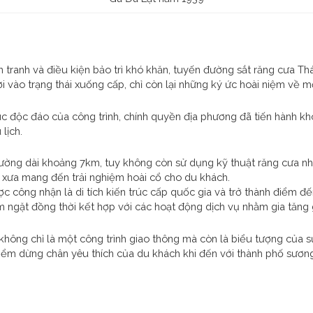
tranh và điều kiện bảo trì khó khăn, tuyến đường sắt răng cưa T
i vào trạng thái xuống cấp, chỉ còn lại những ký ức hoài niệm về m
 trúc độc đáo của công trình, chính quyền địa phương đã tiến hành 
lịch.
đường dài khoảng 7km, tuy không còn sử dụng kỹ thuật răng cưa nh
 xưa mang đến trải nghiệm hoài cổ cho du khách.
ợc công nhận là di tích kiến trúc cấp quốc gia và trở thành điểm đ
ngặt đồng thời kết hợp với các hoạt động dịch vụ nhằm gia tăng giá
 không chỉ là một công trình giao thông mà còn là biểu tượng của s
iểm dừng chân yêu thích của du khách khi đến với thành phố sương 