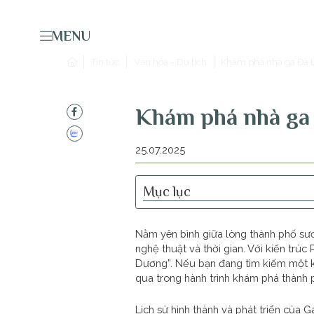
MENU
Tin tức
Văn hóa - Du lịch
Khám phá nhà ga Đà L
Khám phá nhà ga 
25.07.2025
Mục lục
Nằm yên bình giữa lòng thành phố sươ
nghệ thuật và thời gian. Với kiến tr
Dương”. Nếu bạn đang tìm kiếm một kh
qua trong hành trình khám phá thành
Lịch sử hình thành và phát triển của G