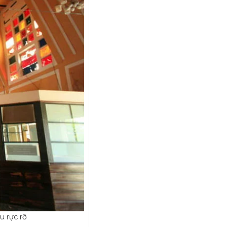
u rực rỡ