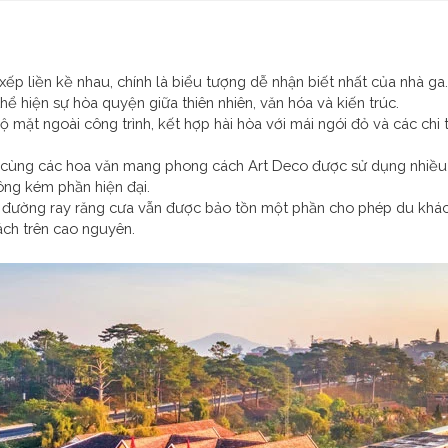
xếp liền kề nhau, chính là biểu tượng dễ nhận biết nhất của nhà g
ể hiện sự hòa quyện giữa thiên nhiên, văn hóa và kiến trúc.
ặt ngoài công trình, kết hợp hài hòa với mái ngói đỏ và các chi t
í cùng các hoa văn mang phong cách Art Deco được sử dụng nhiều 
ông kém phần hiện đại.
à đường ray răng cưa vẫn được bảo tồn một phần cho phép du khách
ách trên cao nguyên.