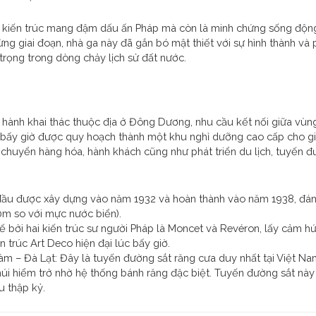
h kiến trúc mang đậm dấu ấn Pháp mà còn là minh chứng sống động 
ừng giai đoạn, nhà ga này đã gắn bó mật thiết với sự hình thành và
trọng trong dòng chảy lịch sử đất nước.
n hành khai thác thuộc địa ở Đông Dương, nhu cầu kết nối giữa vù
úc bấy giờ được quy hoạch thành một khu nghỉ dưỡng cao cấp cho gi
huyển hàng hóa, hành khách cũng như phát triển du lịch, tuyến đ
t đầu được xây dựng vào năm 1932 và hoàn thành vào năm 1938, đá
0m so với mực nước biển).
kế bởi hai kiến trúc sư người Pháp là Moncet và Revéron, lấy cảm h
 trúc Art Deco hiện đại lúc bấy giờ.
 – Đà Lạt: Đây là tuyến đường sắt răng cưa duy nhất tại Việt Nam
i hiểm trở nhờ hệ thống bánh răng đặc biệt. Tuyến đường sắt này 
u thập kỷ.