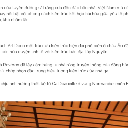
ân của tuyến đường sắt răng cưa độc đáo bậc nhất Việt Nam mà cò
 này nổi bật với phong cách kiến trúc kết hợp hài hòa giữa yếu tố p
, khó nhầm lẫn.
ch Art Deco một trào lưu kiến trúc hiện đại phổ biến ở châu Âu đầ
còn hòa quyện tinh tế với kiến trúc bản địa Tây Nguyên.
và Revéron đã lấy cảm hứng từ nhà rông truyền thống của đồng bào
mái chóp nhọn đặc trưng biểu tượng kiến trúc của nhà ga.
 chịu ảnh hưởng thiết kế từ Ga Deauville ở vùng Normandie, miền 