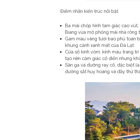
Điểm nhấn kiến trúc nổi bật
Ba mái chóp hình tam giác cao vút, 
Biang vừa mô phỏng mái nhà rông th
Gam màu vàng tươi bao phủ toàn bộ m
khung cảnh xanh mát của Đà Lạt.
Cửa sổ kính vòm, kính màu trang tr
tạo nên cảm giác cổ điển nhưng kh
Sân ga và đường ray cổ, đặc biệt l
đường sắt huy hoàng và đầy thử th