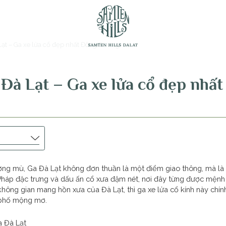
ạt – Ga xe lửa cổ đẹp nhất Đông Dương
Đà Lạt – Ga xe lửa cổ đẹp nhấ
ng mù, Ga Đà Lạt không đơn thuần là một điểm giao thông, mà là 
úc Pháp đặc trưng và dấu ấn cổ xưa đậm nét, nơi đây từng được mện
ông gian mang hồn xưa của Đà Lạt, thì ga xe lửa cổ kính này chí
 phố mộng mơ.
a Đà Lạt